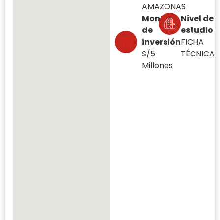
AMAZONAS
Monto
Nivel de
de
estudio
inversión
FICHA
S/5
TÉCNICA
Millones