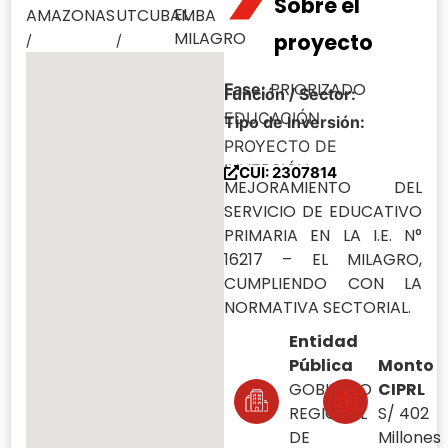
Sobre el
EL
AMAZONAS
UTCUBAMBA
MILAGRO
proyecto
/
/
PRIORIZADO
Fase:
Función / Sector:
EDUCACIÓN
Tipo de Inversión:
PROYECTO DE
INVERSIÓN
CUI: 2307814
MEJORAMIENTO DEL
SERVICIO DE EDUCATIVO
PRIMARIA EN LA I.E. N°
16217 – EL MILAGRO,
CUMPLIENDO CON LA
NORMATIVA SECTORIAL.
Entidad
Pública
Monto
GOBIERNO
CIPRL
REGIONAL
S/ 402
DE
Millones