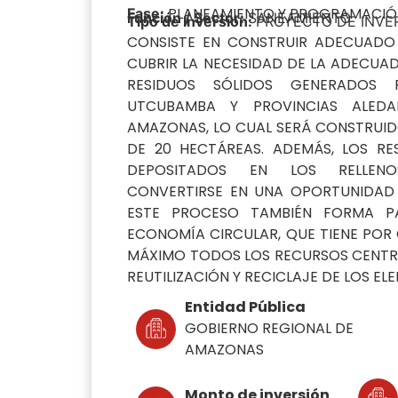
PLANEAMIENTO Y PROGRAMACI
Fase:
Función / Sector:
SANEAMIENTO
Tipo de Inversión:
PROYECTO DE INVE
CONSISTE EN CONSTRUIR ADECUADO 
CUBRIR LA NECESIDAD DE LA ADECUAD
RESIDUOS SÓLIDOS GENERADOS 
UTCUBAMBA Y PROVINCIAS ALED
AMAZONAS, LO CUAL SERÁ CONSTRUID
DE 20 HECTÁREAS. ADEMÁS, LOS RE
DEPOSITADOS EN LOS RELLENO
CONVERTIRSE EN UNA OPORTUNIDAD 
ESTE PROCESO TAMBIÉN FORMA P
ECONOMÍA CIRCULAR, QUE TIENE POR
MÁXIMO TODOS LOS RECURSOS CENTR
REUTILIZACIÓN Y RECICLAJE DE LOS EL
Entidad Pública
GOBIERNO REGIONAL DE
AMAZONAS
Monto de inversión