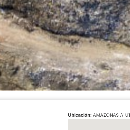
AMAZONAS
U
Ubicación:
/
/