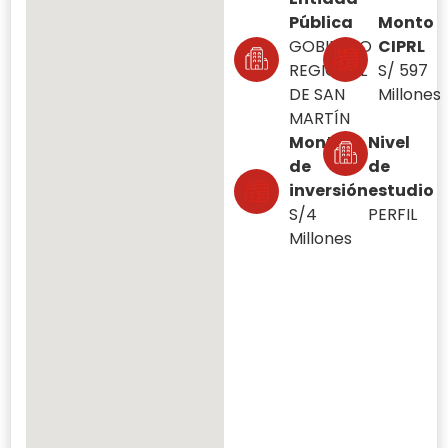
Pública
Monto
GOBIERNO
CIPRL
REGIONAL
S/ 597
DE SAN
Millones
MARTÍN
Monto
Nivel
de
de
inversión
estudio
S/4
PERFIL
Millones