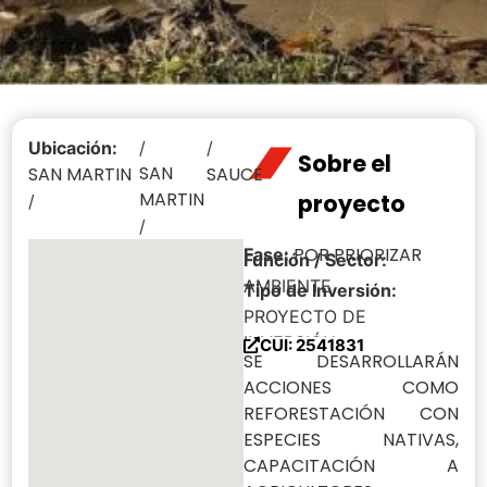
Ubicación:
/
/
Sobre el
SAN
SAN MARTIN
SAUCE
MARTIN
proyecto
/
/
POR PRIORIZAR
Fase:
Función / Sector:
AMBIENTE
Tipo de Inversión:
PROYECTO DE
INVERSIÓN
CUI: 2541831
SE DESARROLLARÁN
ACCIONES COMO
REFORESTACIÓN CON
ESPECIES NATIVAS,
CAPACITACIÓN A