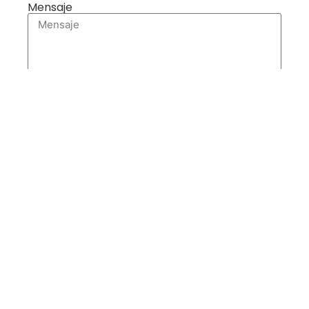
Mensaje
Enviar
Proyectos relacionados (SAN
MARTIN)
PROYECTOS EN ACTIVOS