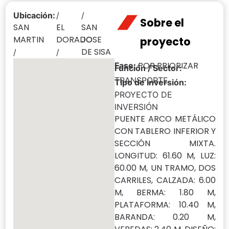
Ubicación:
/
/
Sobre el
SAN
EL
SAN
MARTIN
DORADO
JOSE
proyecto
DE SISA
/
/
POR PRIORIZAR
Fase:
Función / Sector:
TRANSPORTE
Tipo de Inversión:
PROYECTO DE
INVERSIÓN
PUENTE ARCO METÁLICO
CON TABLERO INFERIOR Y
SECCIÓN MIXTA.
LONGITUD: 61.60 M, LUZ:
60.00 M, UN TRAMO, DOS
CARRILES, CALZADA: 6.00
M, BERMA: 1.80 M,
PLATAFORMA: 10.40 M,
BARANDA: 0.20 M,