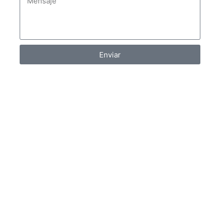
Enviar
Proyectos relacionados (SAN
MARTIN)
OBRAS POR IMPUESTOS