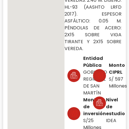
VEREDAS: 2.40 M. DISEÑO:
HL-93 (AASHTO LRFD
2017). ESPESOR
ASFÁLTICO: 0.05 M.
PÉNDOLAS DE ACERO:
2X15 SOBRE VIGA
TIRANTE Y 2X15 SOBRE
VEREDA.
Entidad
Pública
Monto
GOBIERNO
CIPRL
REGIONAL
S/ 597
DE SAN
Millones
MARTÍN
Monto
Nivel
de
de
inversión
estudio
S/25
IDEA
Millones