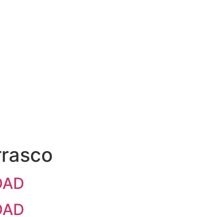
rrasco
DAD
DAD